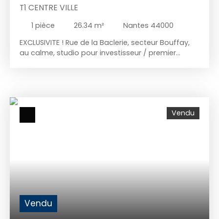
T1 CENTRE VILLE
1
pièce
26.34
m²
Nantes 44000
EXCLUSIVITE ! Rue de la Baclerie, secteur Bouffay,
au calme, studio pour investisseur / premier
achat. Tramway et toutes les commodités en bas
du logement. Double vitrage. Celui-ci est
composé d 'une pièce principale, d'une cuisine
aménagée, salle de douche avec wc et arrivée
d'eau pour machine à laver. 80 000 Euros net
Vendu
vendeur et 7. 9 % d'honoraires à charge
acquéreur.
Vendu