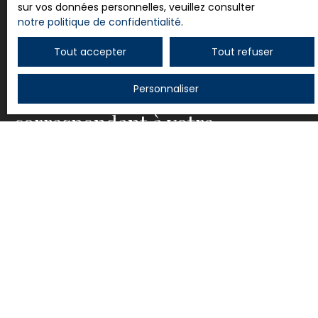
sur vos données personnelles, veuillez consulter
.
notre politique de confidentialité
.
Tout accepter
Tout refuser
Personnaliser
Ne manquez plus aucun bien
correspondant à votre
recherche !
Prénom
Nom
Email
Type d'offre
Vente