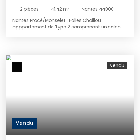
2
pièces
41.42
m²
Nantes 44000
Nantes Procé/Monselet : Folies Chaillou
apppartement de Type 2 comprenant un salon
donnant sur balcon et verdure, cuisine aménagée
et équipée, chambre, confort gaz. Jardin dans la
co-propriété. Place de parking intérieur, cave.
Contactez Thierry MATHIEU au 06 76 83 17 82
enregistré au RCS Saint Nazaire numéro 920709110.
Vendu
11750euros honoraires d'agence à la charge de
l'acquéreur 6. 9%
Vendu