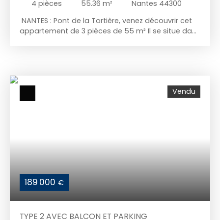
4
pièces
55.36
m²
Nantes 44300
NANTES : Pont de la Tortière, venez découvrir cet
appartement de 3 pièces de 55 m² Il se situe dans
un immeuble des années 70 de quatre étages. Le
T3 se compose comme suit : une pièce à vivre,
deux chambres, une cuisine indépendante et une
salle de bains. Le chauffage de la résidence est
collectif alimenté au gaz. Les informations sur les
Vendu
risques auxquels ce bien est exposé sont
disponibles sur le site Géorisques : www.
georisques. gouv. fr Contactez Thierry MATHIEU au
06 7683 17 82. Enregistré au RCS de Saint Nazaire
numéro siren 920709110. Le prix de vente de cet
appartement est de 129 900 €. Honoraires inclus à
la charge de l'acquéreur : 8 300 euros.
189 000
€
TYPE 2 AVEC BALCON ET PARKING