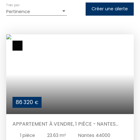
Trier par
Créer une alerte
Pertinence
86 320
€
APPARTEMENT À VENDRE, 1 PIÈCE - NANTES
44000
1
pièce
23.63
m²
Nantes 44000