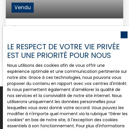
Vendu
T1 BIS
2
pièces
27
m²
Nantes 44000
LE RESPECT DE VOTRE VIE PRIVÉE
Nantes centre ville : quartier des Olivettes, bel
EST UNE PRIORITÉ POUR NOUS
appartement meublé rénové avec gôut, séjour
avec cuisine aménagée et équipée, coin nuit. Libre
Nous utilisons des cookies afin de vous offrir une
A visiter sans tarder. Contactez Thierry MATHIEU au
expérience optimale et une communication pertinente sur
06 7683 17 82. Enregistré au RCS de Saint Nazaire
notre site. Grace à ces technologies, nous pouvons vous
numéro siren 920709110. 149 660 honoraires
proposer du contenu en rapport avec vos centres d'intérêt.
d'agence à la charge de l'acquéreur Soit 140 000
Ils nous permettent également d'améliorer la qualité de
euros net vendeur et 6. 9% d'honoraires à la
nos services et la convivialité de notre site internet. Nous
charge de l'acquéreur. Co-propriété comprenant
utiliserons uniquement les données personnelles pour
19 lots Charges annuelles : 499. 65
lesquelles vous avez donné votre accord. Vous pouvez les
Vous cherchez un bien
modifier à n'importe quel moment via la rubrique ″Gérer les
cookies″ en bas de notre site, à l'exception des cookies
immobilier ?
essentiels à son fonctionnement. Pour plus d'informations