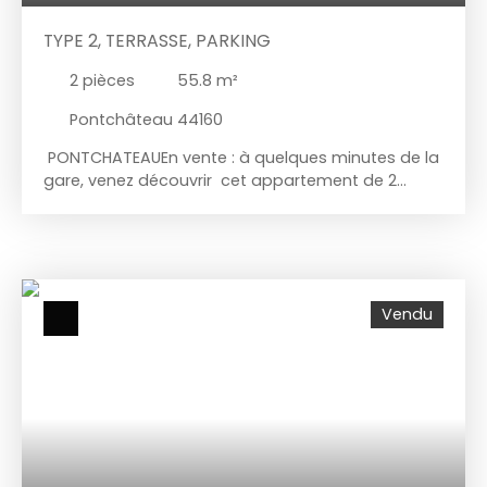
TYPE 2, TERRASSE, PARKING
2
pièces
55.8
m²
Pontchâteau 44160
PONTCHATEAUEn vente : à quelques minutes de la
gare, venez découvrir cet appartement de 2
pièces de 56 m². Cet appartement est vendu
occupé par un locataire, ce qui peut présenter
l'occasion de réaliser un investissement locatif.
Son prix de vente est de 121 785 €. Honoraires à la
charge de l'acquéreur : 6,9 % du prix du bien. Le
Vendu
loyer mensuel demandé au locataire est de 455
€ HC. C'est un appartement en copropriété..