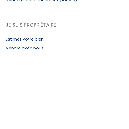
JE SUIS PROPRIÉTAIRE
Estimez votre bien
Vendre avec nous
Espace vendeur
Nous contacter
INFORMATIONS
Nos honoraires
Mentions légales
Politique de confidentialité