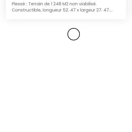
Plessé : Terrain de 1 248 M2 non viabilisé.
Constructible, longueur 52. 47 x largeur 27. 47.
Possibilité habitat léger. 500 M du canal Nantes à
Brest, 1 800 M du bourg de Guenrouet, 5
kimomètres du bourg de Plessé. A visiter sans
tarder. Contacter Thierry MATHIEU au 06 76 83 17
82. Enregistré au RCS de Saint Nazaire numéro
siren 920709110. 54 450 euros dont 4 450 euros
d'honoraires à la charge de l'acquéreur. Les
informations sur les risques auxquels ce bien est
exposé sont disponibles sur le site Géorisques :
www. georisques. gouv. fr